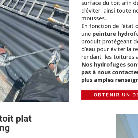
surface du toit afin 
d’éviter, ainsi toute 
mousses.
En fonction de l’état d
une
peinture hydrof
produit protégeant de 
d’eau pour éviter la r
rendant les toitures 
Nos hydrofuges sont
pas à nous contacter
plus amples renseig
OBTENIR UN D
oit plat
ing