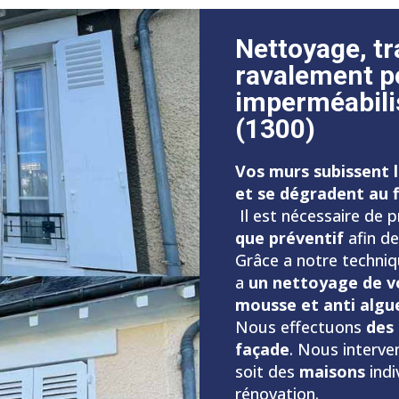
Nettoyage, t
ravalement p
imperméabili
(1300)
Vos murs subissent 
et se dégradent au fi
Il est nécessaire de 
que préventif
afin de
Grâce a notre techniq
a
un nettoyage de vo
mousse et anti algue
Nous effectuons
des
façade
. Nous interve
soit des
maisons
indi
rénovation.