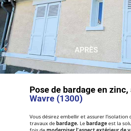
Pose de bardage
en zinc,
Wavre (1300)
Vous désirez embellir et assurer l’isolatio
travaux de
bardage.
Le
bardage
est la sol
fois de
moderniser l’aspect extérieur de v