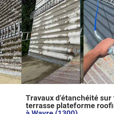
Travaux d’étanchéité sur t
terrasse plateforme roof
à
Wavre (1300)