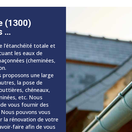
e (1300)
s …
e l’étanchéité totale et
cuant les eaux de
 maçonnées (cheminées,
on.
s proposons une large
autres, la pose de
gouttières, chéneaux,
minées, etc. Nous
 de vous fournir des
e. Nous pouvons vous
ur la rénovation de votre
oir-faire afin de vous