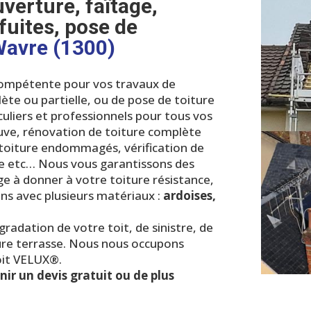
verture, faîtage,
uites, pose de
Wavre (1300)
 compétente pour vos travaux de
ète ou partielle, ou de pose de toiture
uliers et professionnels pour tous vos
euve, rénovation de toiture complète
 toiture endommagés, vérification de
ure etc… Nous
vous garantissons des
ge à donner à votre toiture résistance,
ons avec plusieurs matériaux :
ardoises,
adation de votre toit, de sinistre, de
iture terrasse. Nous nous occupons
oit VELUX®.
ir un devis gratuit ou de plus